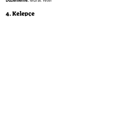
Düzenleme:
Murat Yeter
4. Kelepçe
Söz:
Alper Narman & Fettah Can
Müzik-Düzenleme:
Bülent Aris
3. Yola Devam